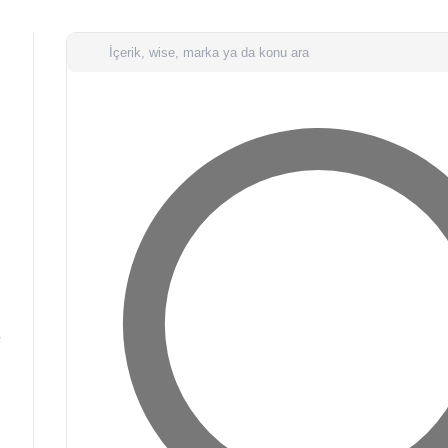
Arama
u