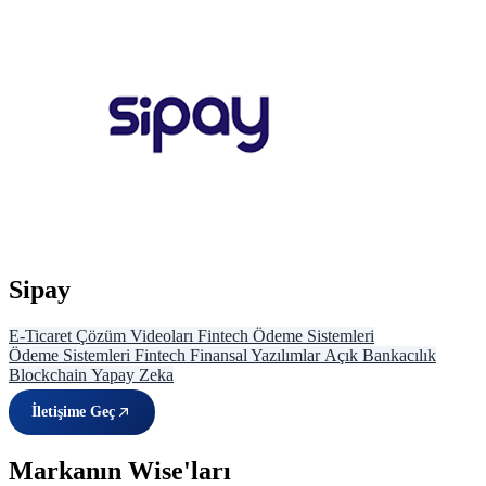
Sipay
E-Ticaret
Çözüm Videoları
Fintech Ödeme Sistemleri
Ödeme Sistemleri
Fintech
Finansal Yazılımlar
Açık Bankacılık
Blockchain
Yapay Zeka
İletişime Geç
Markanın Wise'ları