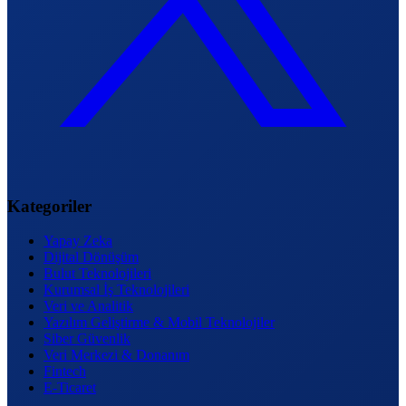
Kategoriler
Yapay Zeka
Dijital Dönüşüm
Bulut Teknolojileri
Kurumsal İş Teknolojileri
Veri ve Analitik
Yazılım Geliştirme & Mobil Teknolojiler
Siber Güvenlik
Veri Merkezi & Donanım
Fintech
E-Ticaret