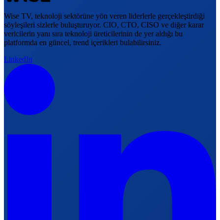
Wise TV, teknoloji sektörüne yön veren liderlerle gerçekleştirdiği
söyleşileri sizlerle buluşturuyor. CIO, CTO, CISO ve diğer karar
vericilerin yanı sıra teknoloji üreticilerinin de yer aldığı bu
platformda en güncel, trend içerikleri bulabilirsiniz.
LinkedIn