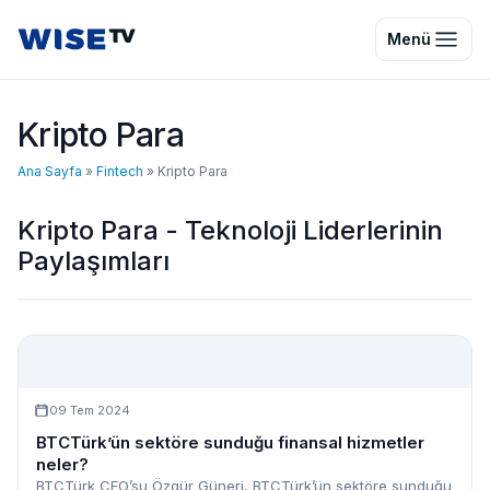
Wise TV
Menü
Kripto Para
Ana Sayfa
»
Fintech
»
Kripto Para
Kripto Para - Teknoloji Liderlerinin
Paylaşımları
09 Tem 2024
BTCTürk’ün sektöre sunduğu finansal hizmetler
neler?
BTCTürk CEO’su Özgür Güneri, BTCTürk’ün sektöre sunduğu