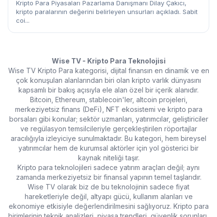
Kripto Para Piyasaları Pazarlama Danışmanı Dilay Çakıcı,
kripto paralarının değerini belirleyen unsurları açıkladı. Sabit
coi...
Wise TV - Kripto Para Teknolojisi
Wise TV Kripto Para kategorisi, dijital finansın en dinamik ve en
çok konuşulan alanlarından biri olan kripto varlık dünyasını
kapsamlı bir bakış açısıyla ele alan özel bir içerik alanıdır.
Bitcoin, Ethereum, stablecoin'ler, altcoin projeleri,
merkeziyetsiz finans (DeFi), NFT ekosistemi ve kripto para
borsaları gibi konular; sektör uzmanları, yatırımcılar, geliştiriciler
ve regülasyon temsilcileriyle gerçekleştirilen röportajlar
aracılığıyla izleyiciye sunulmaktadır. Bu kategori, hem bireysel
yatırımcılar hem de kurumsal aktörler için yol gösterici bir
kaynak niteliği taşır.
Kripto para teknolojileri sadece yatırım araçları değil; aynı
zamanda merkeziyetsiz bir finansal yapının temel taşlarıdır.
Wise TV olarak biz de bu teknolojinin sadece fiyat
hareketleriyle değil, altyapı gücü, kullanım alanları ve
ekonomiye etkisiyle değerlendirilmesini sağlıyoruz. Kripto para
birimlerinin teknik analizleri, piyasa trendleri, güvenlik sorunları,