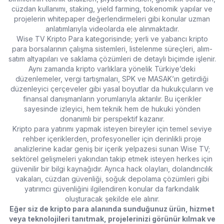
cüzdan kullanımı, staking, yield farming, tokenomik yapılar ve
projelerin whitepaper değerlendirmeleri gibi konular uzman
anlatımlarıyla videolarda ele alınmaktadır.
Wise TV Kripto Para kategorisinde; yerli ve yabancı kripto
para borsalarının çalışma sistemleri, listelenme süreçleri, alım-
satım altyapıları ve saklama çözümleri de detaylı biçimde işlenir.
Aynı zamanda kripto varlıklara yönelik Türkiye’deki
düzenlemeler, vergi tartışmaları, SPK ve MASAK’ın getirdiği
düzenleyici çerçeveler gibi yasal boyutlar da hukukçuların ve
finansal danışmanların yorumlarıyla aktarılır. Bu içerikler
sayesinde izleyici, hem teknik hem de hukuki yönden
donanımlı bir perspektif kazanır.
Kripto para yatırımı yapmak isteyen bireyler için temel seviye
rehber içeriklerden, profesyoneller için derinlikli proje
analizlerine kadar geniş bir içerik yelpazesi sunan Wise TV;
sektörel gelişmeleri yakından takip etmek isteyen herkes için
güvenilir bir bilgi kaynağıdır. Ayrıca hack olayları, dolandırıcılık
vakaları, cüzdan güvenliği, soğuk depolama çözümleri gibi
yatırımcı güvenliğini ilgilendiren konular da farkındalık
oluşturacak şekilde ele alınır.
Eğer siz de kripto para alanında sunduğunuz ürün, hizmet
veya teknolojileri tanıtmak, projelerinizi görünür kılmak ve