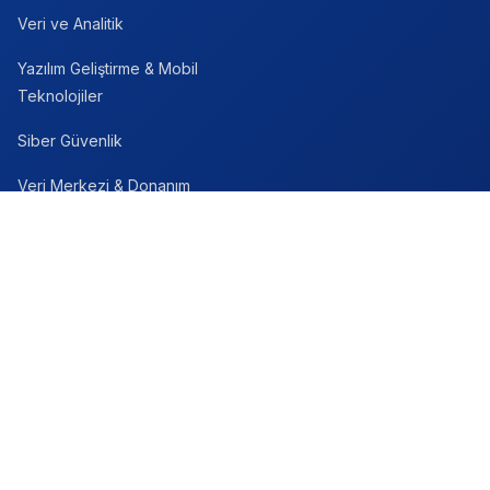
Veri ve Analitik
Yazılım Geliştirme & Mobil
Teknolojiler
Siber Güvenlik
Veri Merkezi & Donanım
Fintech
E-Ticaret
Kurumsal
Destek
Hakkımızda
Wise TV’ye Katılın
Video Hazırlama Hizmeti
İletişim