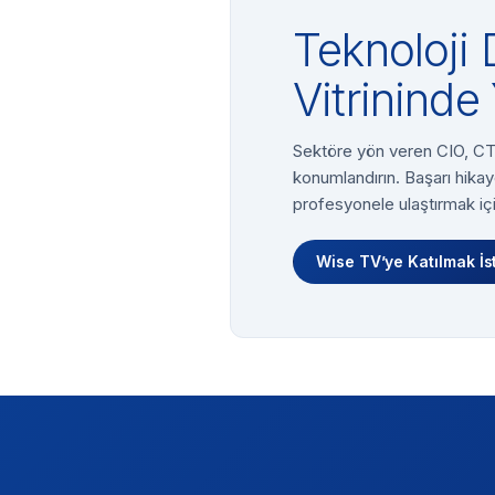
Teknoloji 
Vitrininde 
Sektöre yön veren CIO, CTO
konumlandırın. Başarı hikay
profesyonele ulaştırmak içi
Wise TV’ye Katılmak İs
Footer