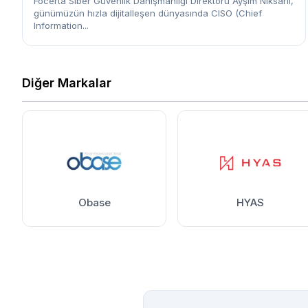
Focerta Siber Güvenlik Danışmanlığı Direktörü Ayşim Niksarlı,
günümüzün hızla dijitalleşen dünyasında CISO (Chief
Information...
Diğer Markalar
Obase
HYAS