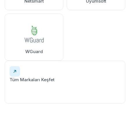
Netsmart
Uyumsoft
WGuard
Tüm Markaları Keşfet