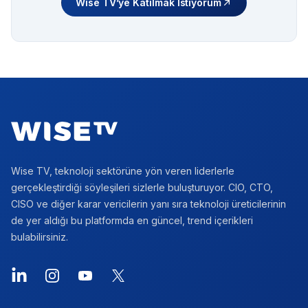
Wise TV’ye Katılmak İstiyorum
Footer
Wise TV, teknoloji sektörüne yön veren liderlerle
gerçekleştirdiği söyleşileri sizlerle buluşturuyor. CIO, CTO,
CISO ve diğer karar vericilerin yanı sıra teknoloji üreticilerinin
de yer aldığı bu platformda en güncel, trend içerikleri
bulabilirsiniz.
LinkedIn
Instagram
YouTube
X