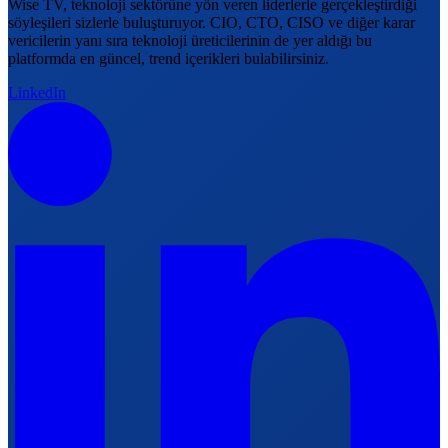
Wise TV, teknoloji sektörüne yön veren liderlerle gerçekleştirdiği
söyleşileri sizlerle buluşturuyor. CIO, CTO, CISO ve diğer karar
vericilerin yanı sıra teknoloji üreticilerinin de yer aldığı bu
platformda en güncel, trend içerikleri bulabilirsiniz.
LinkedIn