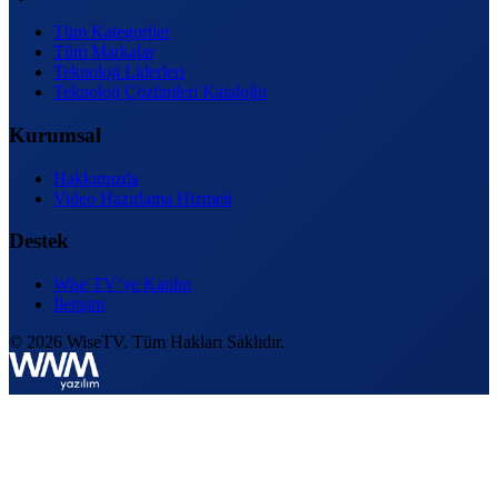
Tüm Kategoriler
Tüm Markalar
Teknoloji Liderleri
Teknoloji Çözümleri Kataloğu
Kurumsal
Hakkımızda
Video Hazırlama Hizmeti
Destek
Wise TV’ye Katılın
İletişim
© 2026 WiseTV. Tüm Hakları Saklıdır.