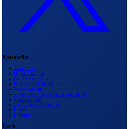
Kategoriler
Yapay Zeka
Dijital Dönüşüm
Bulut Teknolojileri
Kurumsal İş Teknolojileri
Veri ve Analitik
Yazılım Geliştirme & Mobil Teknolojiler
Siber Güvenlik
Veri Merkezi & Donanım
Fintech
E-Ticaret
İçerik