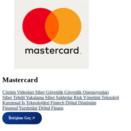
Mastercard
Çözüm Videoları
Siber Güvenlik
Güvenlik Operasyonları
Siber Tehdit Yakalama
Siber Saldırılar
Risk Yönetimi
Teknoloji
Kurumsal İş Teknolojileri
Fintech
Dijital Dönüşüm
Finansal Yazılımlar
Dijital Finans
İletişime Geç