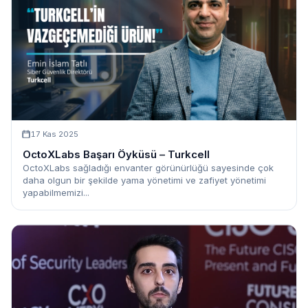
17 Kas 2025
OctoXLabs Başarı Öyküsü – Turkcell
OctoXLabs sağladığı envanter görünürlüğü sayesinde çok
daha olgun bir şekilde yama yönetimi ve zafiyet yönetimi
yapabilmemizi...