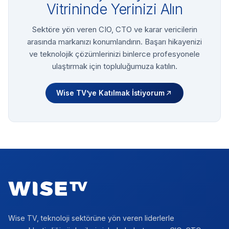
Vitrininde Yerinizi Alın
Sektöre yön veren CIO, CTO ve karar vericilerin
arasında markanızı konumlandırın. Başarı hikayenizi
ve teknolojik çözümlerinizi binlerce profesyonele
ulaştırmak için topluluğumuza katılın.
Wise TV’ye Katılmak İstiyorum
Footer
Wise TV, teknoloji sektörüne yön veren liderlerle