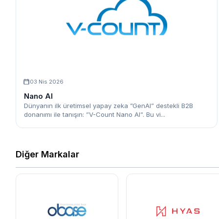
03 Nis 2026
Nano AI
Dünyanın ilk üretimsel yapay zeka ”GenAI” destekli B2B
donanımı ile tanışın: ”V-Count Nano AI”. Bu vi...
Diğer Markalar