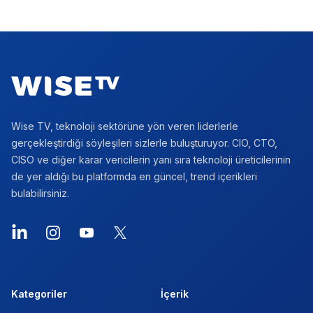
Footer
Wise TV, teknoloji sektörüne yön veren liderlerle
gerçekleştirdiği söyleşileri sizlerle buluşturuyor. CIO, CTO,
CISO ve diğer karar vericilerin yanı sıra teknoloji üreticilerinin
de yer aldığı bu platformda en güncel, trend içerikleri
bulabilirsiniz.
LinkedIn
Instagram
YouTube
X
Kategoriler
İçerik