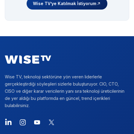
Wise TV’ye Katılmak İstiyorum
Footer
Wise TV, teknoloji sektörüne yön veren liderlerle
gerçekleştirdiği söyleşileri sizlerle buluşturuyor. CIO, CTO,
CISO ve diğer karar vericilerin yanı sıra teknoloji üreticilerinin
de yer aldığı bu platformda en güncel, trend içerikleri
bulabilirsiniz.
LinkedIn
Instagram
YouTube
X