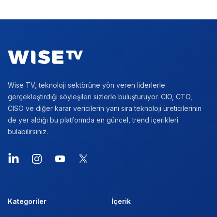
Footer
Wise TV, teknoloji sektörüne yön veren liderlerle
gerçekleştirdiği söyleşileri sizlerle buluşturuyor. CIO, CTO,
CISO ve diğer karar vericilerin yanı sıra teknoloji üreticilerinin
de yer aldığı bu platformda en güncel, trend içerikleri
bulabilirsiniz.
LinkedIn
Instagram
YouTube
X
Kategoriler
İçerik