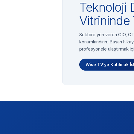
Teknoloji 
Vitrininde 
Sektöre yön veren CIO, CTO
konumlandırın. Başarı hikay
profesyonele ulaştırmak içi
Wise TV’ye Katılmak İs
Footer