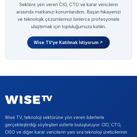
Sektöre yön veren CIO, CTO ve karar vericilerin
arasında markanızı konumlandırın. Başarı hikayenizi
ve teknolojik çözümlerinizi binlerce profesyonele
ulaştırmak için topluluğumuza katılın.
Wise TV’ye Katılmak İstiyorum
Footer
Wise TV, teknoloji sektörüne yön veren liderlerle
gerçekleştirdiği söyleşileri sizlerle buluşturuyor. CIO, CTO,
CISO ve diğer karar vericilerin yanı sıra teknoloji üreticilerinin