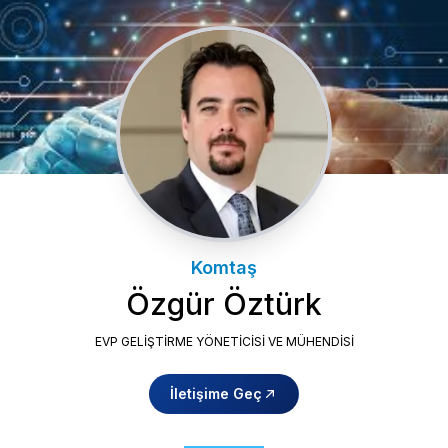
Komtaş
Özgür Öztürk
EVP GELIŞTIRME YÖNETICISI VE MÜHENDISI
İletişime Geç