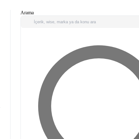
Arama
u