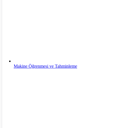
Siber Güvenlik
Makine Öğrenmesi ve Tahminleme