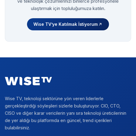
ve teknolojik çözümlerinizi binlerce profesyonele
ulaştırmak için topluluğumuza katılın.
Wise TV’ye Katılmak İstiyorum
Footer
Wise TV, teknoloji sektörüne yön veren liderlerle
gerçekleştirdiği söyleşileri sizlerle buluşturuyor. CIO, CTO,
CISO ve diğer karar vericilerin yanı sıra teknoloji üreticilerinin
de yer aldığı bu platformda en güncel, trend içerikleri
bulabilirsiniz.