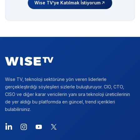
Wise TV’ye Katılmak İstiyorum
Footer
Wise TV, teknoloji sektörüne yön veren liderlerle
gerçekleştirdiği söyleşileri sizlerle buluşturuyor. CIO, CTO,
CISO ve diğer karar vericilerin yanı sıra teknoloji üreticilerinin
de yer aldığı bu platformda en güncel, trend içerikleri
bulabilirsiniz.
LinkedIn
Instagram
YouTube
X