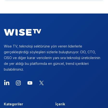
Footer
Wise TV, teknoloji sektörüne yön veren liderlerle
gerçekleştirdiği söyleşileri sizlerle buluşturuyor. CIO, CTO,
CISO ve diğer karar vericilerin yanı sıra teknoloji üreticilerinin
de yer aldığı bu platformda en güncel, trend içerikleri
bulabilirsiniz.
LinkedIn
Instagram
YouTube
X
Kategoriler
İçerik