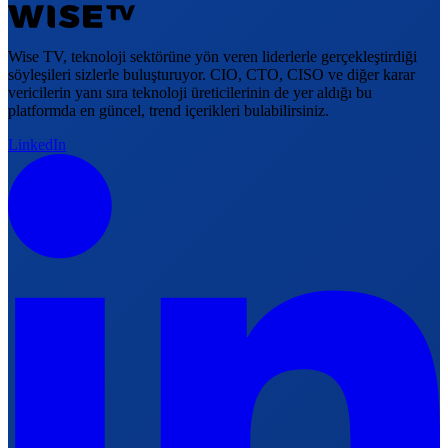
Wise TV, teknoloji sektörüne yön veren liderlerle gerçekleştirdiği
söyleşileri sizlerle buluşturuyor. CIO, CTO, CISO ve diğer karar
vericilerin yanı sıra teknoloji üreticilerinin de yer aldığı bu
platformda en güncel, trend içerikleri bulabilirsiniz.
LinkedIn