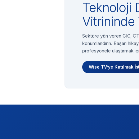
Teknoloji 
Vitrininde 
Sektöre yön veren CIO, CTO
konumlandırın. Başarı hikay
profesyonele ulaştırmak içi
Wise TV’ye Katılmak İs
Footer