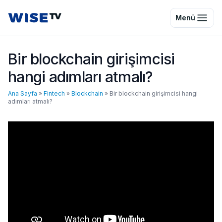
Wise TV
Menü
Bir blockchain girişimcisi
hangi adımları atmalı?
Ana Sayfa
»
Fintech
»
Blockchain
»
Bir blockchain girişimcisi hangi
adımları atmalı?