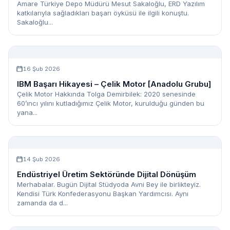
Amare Türkiye Depo Müdürü Mesut Sakaloğlu, ERD Yazılım
katkılarıyla sağladıkları başarı öyküsü ile ilgili konuştu.
Sakaloğlu...
16 Şub 2026
IBM Başarı Hikayesi – Çelik Motor [Anadolu Grubu]
Çelik Motor Hakkında Tolga Demirbilek: 2020 senesinde
60’ıncı yılını kutladığımız Çelik Motor, kurulduğu günden bu
yana...
14 Şub 2026
Endüstriyel Üretim Sektöründe Dijital Dönüşüm
Merhabalar. Bugün Dijital Stüdyoda Avni Bey ile birlikteyiz.
Kendisi Türk Konfederasyonu Başkan Yardımcısı. Aynı
zamanda da d...