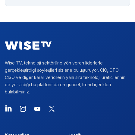
Footer
Wise TV, teknoloji sektörüne yön veren liderlerle
gerçekleştirdiği söyleşileri sizlerle buluşturuyor. CIO, CTO,
CISO ve diğer karar vericilerin yanı sıra teknoloji üreticilerinin
de yer aldığı bu platformda en güncel, trend içerikleri
bulabilirsiniz.
LinkedIn
Instagram
YouTube
X