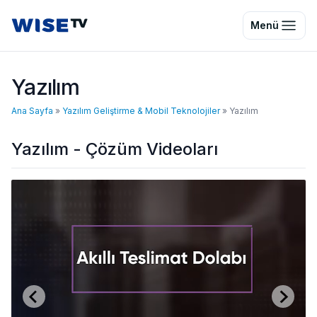
Wise TV
Menü
Yazılım
Ana Sayfa
»
Yazılım Geliştirme & Mobil Teknolojiler
»
Yazılım
Yazılım - Çözüm Videoları