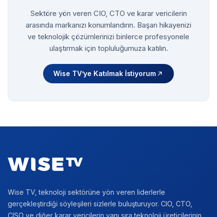
Sektöre yön veren CIO, CTO ve karar vericilerin
arasında markanızı konumlandırın. Başarı hikayenizi
ve teknolojik çözümlerinizi binlerce profesyonele
ulaştırmak için topluluğumuza katılın.
Wise TV’ye Katılmak İstiyorum
Footer
Wise TV, teknoloji sektörüne yön veren liderlerle
gerçekleştirdiği söyleşileri sizlerle buluşturuyor. CIO, CTO,
CISO ve diğer karar vericilerin yanı sıra teknoloji üreticilerinin