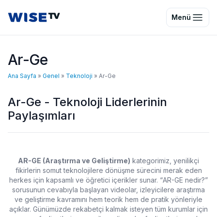
Wise TV
Menü
Ar-Ge
Ana Sayfa
»
Genel
»
Teknoloji
»
Ar-Ge
Ar-Ge - Teknoloji Liderlerinin
Paylaşımları
AR-GE (Araştırma ve Geliştirme)
kategorimiz, yenilikçi
fikirlerin somut teknolojilere dönüşme sürecini merak eden
herkes için kapsamlı ve öğretici içerikler sunar. “
AR-GE nedir
?”
sorusunun cevabıyla başlayan videolar, izleyicilere
araştırma
ve geliştirme
kavramını hem teorik hem de pratik yönleriyle
açıklar. Günümüzde rekabetçi kalmak isteyen tüm kurumlar için