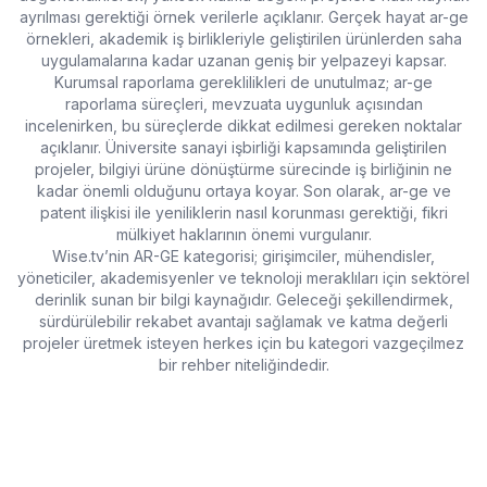
ayrılması gerektiği örnek verilerle açıklanır. Gerçek hayat
ar-ge
örnekleri
, akademik iş birlikleriyle geliştirilen ürünlerden saha
uygulamalarına kadar uzanan geniş bir yelpazeyi kapsar.
Kurumsal raporlama gereklilikleri de unutulmaz;
ar-ge
raporlama
süreçleri, mevzuata uygunluk açısından
incelenirken, bu süreçlerde dikkat edilmesi gereken noktalar
açıklanır.
Üniversite sanayi işbirliği
kapsamında geliştirilen
projeler, bilgiyi ürüne dönüştürme sürecinde iş birliğinin ne
kadar önemli olduğunu ortaya koyar. Son olarak,
ar-ge ve
patent
ilişkisi ile yeniliklerin nasıl korunması gerektiği, fikri
mülkiyet haklarının önemi vurgulanır.
Wise.tv’nin AR-GE kategorisi; girişimciler, mühendisler,
yöneticiler, akademisyenler ve teknoloji meraklıları için sektörel
derinlik sunan bir bilgi kaynağıdır. Geleceği şekillendirmek,
sürdürülebilir rekabet avantajı sağlamak ve katma değerli
projeler üretmek isteyen herkes için bu kategori vazgeçilmez
bir rehber niteliğindedir.