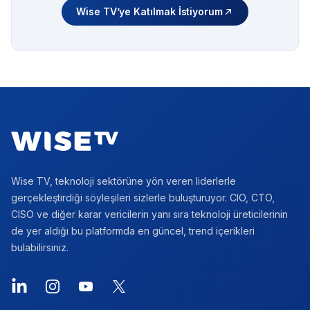
Wise TV’ye Katılmak İstiyorum
Footer
Wise TV, teknoloji sektörüne yön veren liderlerle
gerçekleştirdiği söyleşileri sizlerle buluşturuyor. CIO, CTO,
CISO ve diğer karar vericilerin yanı sıra teknoloji üreticilerinin
de yer aldığı bu platformda en güncel, trend içerikleri
bulabilirsiniz.
LinkedIn
Instagram
YouTube
X