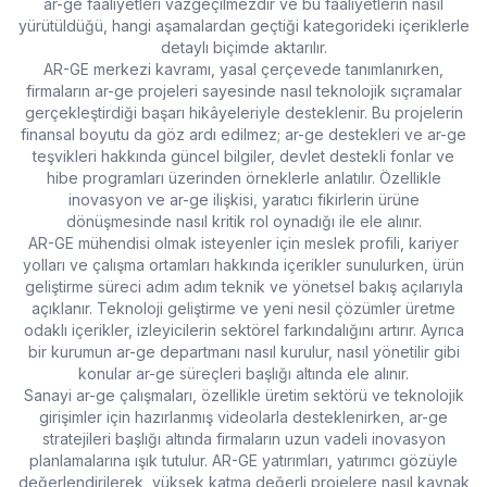
ar-ge faaliyetleri
vazgeçilmezdir ve bu faaliyetlerin nasıl
yürütüldüğü, hangi aşamalardan geçtiği kategorideki içeriklerle
detaylı biçimde aktarılır.
AR-GE merkezi
kavramı, yasal çerçevede tanımlanırken,
firmaların
ar-ge projeleri
sayesinde nasıl teknolojik sıçramalar
gerçekleştirdiği başarı hikâyeleriyle desteklenir. Bu projelerin
finansal boyutu da göz ardı edilmez;
ar-ge destekleri
ve
ar-ge
teşvikleri
hakkında güncel bilgiler, devlet destekli fonlar ve
hibe programları üzerinden örneklerle anlatılır. Özellikle
inovasyon ve ar-ge
ilişkisi, yaratıcı fikirlerin ürüne
dönüşmesinde nasıl kritik rol oynadığı ile ele alınır.
AR-GE mühendisi
olmak isteyenler için meslek profili, kariyer
yolları ve çalışma ortamları hakkında içerikler sunulurken,
ürün
geliştirme süreci
adım adım teknik ve yönetsel bakış açılarıyla
açıklanır.
Teknoloji geliştirme
ve yeni nesil çözümler üretme
odaklı içerikler, izleyicilerin sektörel farkındalığını artırır. Ayrıca
bir kurumun
ar-ge departmanı
nasıl kurulur, nasıl yönetilir gibi
konular
ar-ge süreçleri
başlığı altında ele alınır.
Sanayi ar-ge çalışmaları
, özellikle üretim sektörü ve teknolojik
girişimler için hazırlanmış videolarla desteklenirken,
ar-ge
stratejileri
başlığı altında firmaların uzun vadeli inovasyon
planlamalarına ışık tutulur.
AR-GE yatırımları
, yatırımcı gözüyle
değerlendirilerek, yüksek katma değerli projelere nasıl kaynak