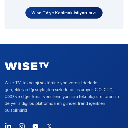
Wise TV’ye Katılmak İstiyorum
Footer
Wise TV, teknoloji sektörüne yön veren liderlerle
gerçekleştirdiği söyleşileri sizlerle buluşturuyor. CIO, CTO,
CISO ve diğer karar vericilerin yanı sıra teknoloji üreticilerinin
de yer aldığı bu platformda en güncel, trend içerikleri
bulabilirsiniz.
LinkedIn
Instagram
YouTube
X