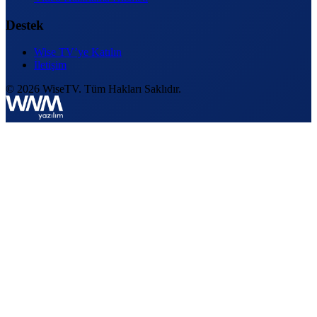
Destek
Wise TV’ye Katılın
İletişim
© 2026 WiseTV. Tüm Hakları Saklıdır.