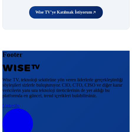
Wise TV’ye Katılmak İstiyorum
Footer
Wise TV, teknoloji sektörüne yön veren liderlerle gerçekleştirdiği
söyleşileri sizlerle buluşturuyor. CIO, CTO, CISO ve diğer karar
vericilerin yanı sıra teknoloji üreticilerinin de yer aldığı bu
platformda en güncel, trend içerikleri bulabilirsiniz.
LinkedIn