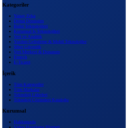
Kategoriler
Yapay Zeka
Dijital Dönüşüm
Bulut Teknolojileri
Kurumsal İş Teknolojileri
Veri ve Analitik
Yazılım Geliştirme & Mobil Teknolojiler
Siber Güvenlik
Veri Merkezi & Donanım
Fintech
E-Ticaret
İçerik
Tüm Kategoriler
Tüm Markalar
Teknoloji Liderleri
Teknoloji Çözümleri Kataloğu
Kurumsal
Hakkımızda
Video Hazırlama Hizmeti