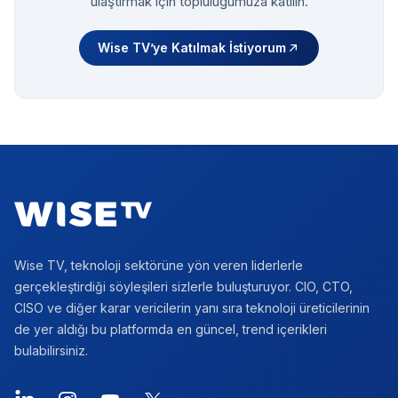
ulaştırmak için topluluğumuza katılın.
Wise TV’ye Katılmak İstiyorum
Footer
Wise TV, teknoloji sektörüne yön veren liderlerle
gerçekleştirdiği söyleşileri sizlerle buluşturuyor. CIO, CTO,
CISO ve diğer karar vericilerin yanı sıra teknoloji üreticilerinin
de yer aldığı bu platformda en güncel, trend içerikleri
bulabilirsiniz.