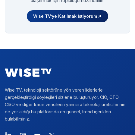
ulaştırmak için topluluğumuza katılın.
Wise TV’ye Katılmak İstiyorum
Footer
Wise TV, teknoloji sektörüne yön veren liderlerle
gerçekleştirdiği söyleşileri sizlerle buluşturuyor. CIO, CTO,
CISO ve diğer karar vericilerin yanı sıra teknoloji üreticilerinin
de yer aldığı bu platformda en güncel, trend içerikleri
bulabilirsiniz.