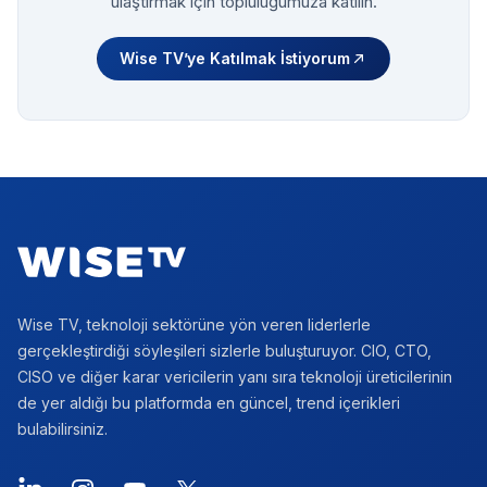
ulaştırmak için topluluğumuza katılın.
Wise TV’ye Katılmak İstiyorum
Footer
Wise TV, teknoloji sektörüne yön veren liderlerle
gerçekleştirdiği söyleşileri sizlerle buluşturuyor. CIO, CTO,
CISO ve diğer karar vericilerin yanı sıra teknoloji üreticilerinin
de yer aldığı bu platformda en güncel, trend içerikleri
bulabilirsiniz.