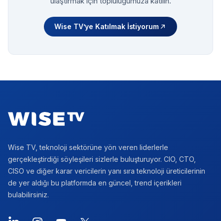
ulaştırmak için topluluğumuza katılın.
Wise TV’ye Katılmak İstiyorum
Footer
Wise TV, teknoloji sektörüne yön veren liderlerle
gerçekleştirdiği söyleşileri sizlerle buluşturuyor. CIO, CTO,
CISO ve diğer karar vericilerin yanı sıra teknoloji üreticilerinin
de yer aldığı bu platformda en güncel, trend içerikleri
bulabilirsiniz.