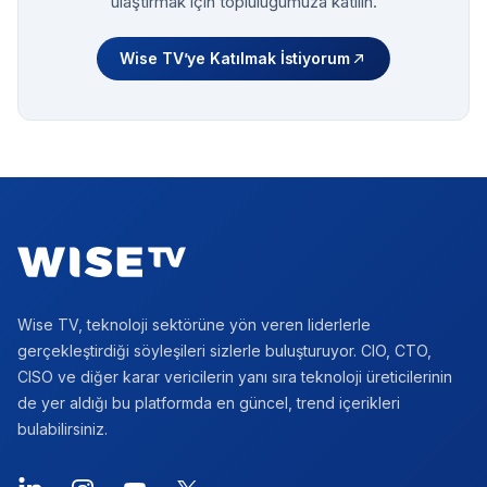
ulaştırmak için topluluğumuza katılın.
Wise TV’ye Katılmak İstiyorum
Footer
Wise TV, teknoloji sektörüne yön veren liderlerle
gerçekleştirdiği söyleşileri sizlerle buluşturuyor. CIO, CTO,
CISO ve diğer karar vericilerin yanı sıra teknoloji üreticilerinin
de yer aldığı bu platformda en güncel, trend içerikleri
bulabilirsiniz.