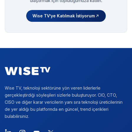
ulaştırmak için topluluğumuza katılın.
Wise TV’ye Katılmak İstiyorum
Footer
Wise TV, teknoloji sektörüne yön veren liderlerle
gerçekleştirdiği söyleşileri sizlerle buluşturuyor. CIO, CTO,
CISO ve diğer karar vericilerin yanı sıra teknoloji üreticilerinin
de yer aldığı bu platformda en güncel, trend içerikleri
bulabilirsiniz.