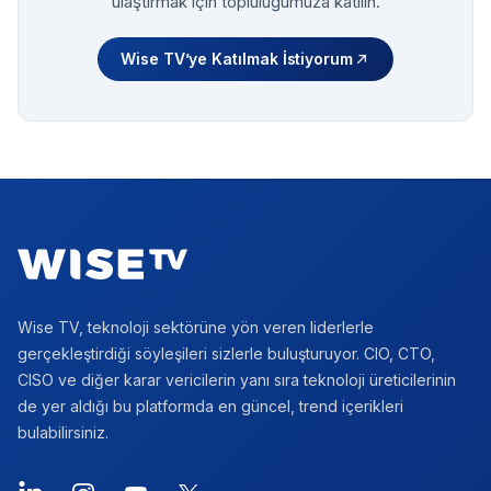
ulaştırmak için topluluğumuza katılın.
Wise TV’ye Katılmak İstiyorum
Footer
Wise TV, teknoloji sektörüne yön veren liderlerle
gerçekleştirdiği söyleşileri sizlerle buluşturuyor. CIO, CTO,
CISO ve diğer karar vericilerin yanı sıra teknoloji üreticilerinin
de yer aldığı bu platformda en güncel, trend içerikleri
bulabilirsiniz.