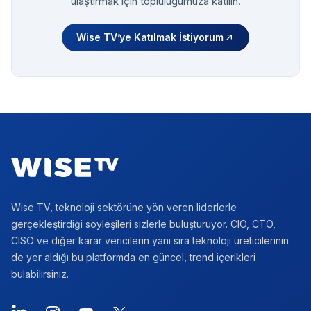
ulaştırmak için topluluğumuza katılın.
Wise TV’ye Katılmak İstiyorum
Footer
Wise TV, teknoloji sektörüne yön veren liderlerle
gerçekleştirdiği söyleşileri sizlerle buluşturuyor. CIO, CTO,
CISO ve diğer karar vericilerin yanı sıra teknoloji üreticilerinin
de yer aldığı bu platformda en güncel, trend içerikleri
bulabilirsiniz.