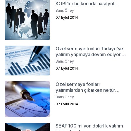
KOBİ'ler bu konuda nasıl yol
alabilirler?
Barış Öney
07 Eylül 2014
Özel sermaye fonları Türkiye'ye
yatırım yapmaya devam ediyor!
Neden?
Barış Öney
07 Eylül 2014
Özel sermaye fonları
yatırımlardan çıkarken ne tür
sorunlarla karşılaşıyor?
Barış Öney
07 Eylül 2014
SEAF 100 milyon dolarlık yatırım