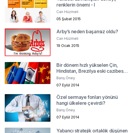
renklerin önemi - I
Can Hüzmeli
05 Şubat 2015
Arby’s neden başarısız oldu?
Can Hüzmeli
19 Ocak 2015
Bir dönem hızlı yükselen Çin,
Hindistan, Brezilya eski cazibesini
yitiriyor mu?
Barış Öney
07 Eylül 2014
Özel sermaye fonları yönünü
hangi ülkelere çevirdi?
Barış Öney
07 Eylül 2014
Yabancı stratejik ortaklık düşünen