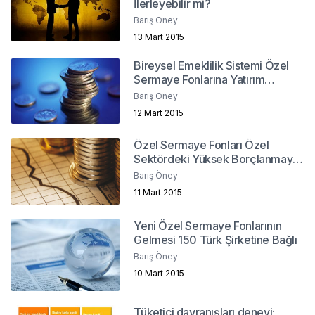
İlerleyebilir mi?
Barış Öney
13 Mart 2015
Bireysel Emeklilik Sistemi Özel
Sermaye Fonlarına Yatırım
Yapabilmeli
Barış Öney
12 Mart 2015
Özel Sermaye Fonları Özel
Sektördeki Yüksek Borçlanmaya
Çözüm Olabilir Mi?
Barış Öney
11 Mart 2015
Yeni Özel Sermaye Fonlarının
Gelmesi 150 Türk Şirketine Bağlı
Barış Öney
10 Mart 2015
Tüketici davranışları deneyi;