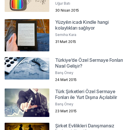
Bir Unsur Olarak Markaların
Uğur Batı
Müzikle İlişkisi
30 Nisan 2015
Yüzyılın icadı Kindle hangi
kolaylıkları sağlıyor
Semiha Kara
31 Mart 2015
Türkiye’de Özel Sermaye Fonları
Nasıl Gelişir?
Barış Öney
24 Mart 2015
Türk Şirketleri Özel Sermaye
Fonları ile Yurt Dışına Açılabilir
Barış Öney
23 Mart 2015
Şirket Evlilikleri Danışmansız