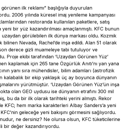
 görünen ilk reklamı” başlığıyla duyurulan
ordu. 2006 yılında küresel imaj yenileme kampanyası
lamlarından restoranda kullanılan paketlere, satış
 yeni bir yüz kazandırılması amaçlanmıştı. KFC bunun
 uzaydan görülebilen ilk dünya markası oldu. Kozmik
bilinen Nevada, Rachel’de inşa edildi. Alan 51 olarak
 son derece gizli muameleye tabi tutuluyor ve
rdu. Proje ekibi tarafından ‘Uzaydan Görünen Yüz’
men kaplamak için 265 tane Özgürlük Anıtı’nı yan yana
nın yanı sıra mühendisler, bilim adamları (astrofizik
n kalabalık bir ekip yaklaşık üç ay boyunca dünyanın
şmalarını yürütmüştür. ‘Uzaydan Görünen Yüz’ün inşa
nokta olan GEO uydusu ise dünyanın etrafını 300 mil
bu da bir ilk olarak tarihteki yerini almıştı. Rekor
 ile KFC; hem marka karakterleri Albay Sanders’a yeni
FC’nin geleceğe yeni bakışını görmesini sağlıyordu.
nudur, ne dersiniz? Ne olursa olsun, KFC tüketicilerine
li bir değer kazandırıyordu.