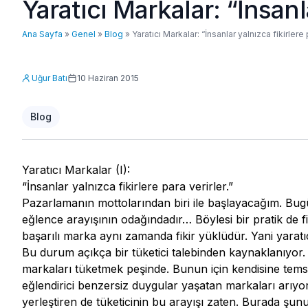
Yaratıcı Markalar: “İnsanla
Ana Sayfa
»
Genel
»
Blog
»
Yaratıcı Markalar: “İnsanlar yalnızca fikirlere 
Uğur Batı
10 Haziran 2015
Blog
Yaratıcı Markalar (I):
“İnsanlar yalnızca fikirlere para verirler.”
Pazarlamanın mottolarından biri ile başlayacağım. Bugü
eğlence arayışının odağındadır… Böylesi bir pratik de f
başarılı marka aynı zamanda fikir yüklüdür. Yani yaratıc
Bu durum açıkça bir tüketici talebinden kaynaklanıyor.
markaları tüketmek peşinde. Bunun için kendisine temsil 
eğlendirici benzersiz duygular yaşatan markaları arıyo
yerleştiren de tüketicinin bu arayışı zaten. Burada şunu