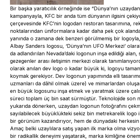
Bir başka yaratıcılık örneğinde ise “Dünya’nın uzaydan
kampanyayla, KFC bir anda tüm dünyanın ilgisini çekiy
çerçevesinde KFC’nin logodan restoran tasarımına, rek
noktalarından üniformalara kadar daha pek çok alanda
yanında o zamana dek benzeri görülmemiş bir logoyla,
Albay Sanders logosu, ‘Dünya’nın UFO Merkezi’ olarak 
da adlandırılan Nevada’daki logonun inşa edildiği alan,
gezegenler arası iletişimin merkezi olarak tanımlanıyo
olarak anılan dev logo o kadar büyük ki, logoyu tama
koymak gerekiyor. Dev logonun yapımında elli tasarımcı
uzmanları da dâhil olmak üzere) ve mimarlardan oluşa
en büyük logosunu inşa etmek ve yaratmak üzere çalı
süreci toplam üç bin saat sürmüştür. Teknolojide son 
yukarıda dönerken, uzaydan logonun fotoğrafını çekmiş, 
sayılabilecek büyüklükteki sekiz bin metrekarelik logo
bir görünüm kazandırıyor, hem de dünyadaki herkesin K
Amaç belki uzaylılara satış yapan ilk marka olma vizyo
bir radikallik deneyimi yaşatarak, marka kimliğine önem