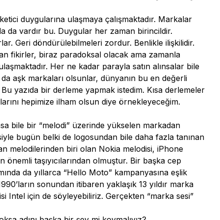
üketici duygularına ulaşmaya çalışmaktadır. Markalar
 da vardır bu. Duygular her zaman birincildir.
r. Geri döndürülebilmeleri zordur. Benlikle ilişkilidir.
tan fikirler, biraz paradoksal olacak ama zamanla
laşmaktadır. Her ne kadar parayla satın alınsalar bile
ya da aşk markaları olsunlar, dünyanın bu en değerli
. Bu yazıda bir derleme yapmak istedim. Kısa derlemeler
alarını hepimize ilham olsun diye örnekleyeceğim.
sa bile bir “melodi” üzerinde yükselen markadan
iyle bugün belki de logosundan bile daha fazla tanınan
n melodilerinden biri olan Nokia melodisi, iPhone
n önemli taşıyıcılarından olmuştur. Bir başka cep
ılımında da yıllarca “Hello Moto” kampanyasına eşlik
1990’ların sonundan itibaren yaklaşık 13 yıldır marka
isi Intel için de söyleyebiliriz. Gerçekten “marka sesi”
 yoksa adını başka bir şey mi koymalıyız?