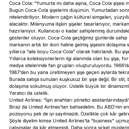
Coca Cola: “Yumurta mı daha aşina, Coca Cola şişesi m
Bugün Coca-Cola şişelerini düşünün. Yumurtadan son
nitelendiriliyor. Modern çağın kültürel simgeleri, yüzyı
alacaktır. Milenyuma ilişkin şişeler tasarlanıyor, markan
hazırlanıyor. Kullanıcısı o kadar sahiplenmiş durumdaki
gösteriler oluyor. Coca-Cola geçtiğimiz günlerde sahip o
markanın artık bir ikon haline gelmiş şişesini dolaşıma so
yıllarca “aile boyu Coca-Cola” olarak hatırlandı. Bu şiş
Yıllarca koleksiyonerlerin ilgi alanında olan bu şişe, for
medya sitelerinde fan grupları oluşturuluyordu. 1966’da
1987’den bu yana üretilmeyen şişe geçen aylarda tekra
Burada satışa sunulan kuşkusuz bir şişe değil. Bir stil, 
dolaşıma sokulmuş oluyor. Üstelik büyük bir dinamizml
Yaratıcı da üstelik.
United Airlines: “İşin anahtarı yönetici asistanlarındaydı
Biraz da United Airlines’tan bahsedelim. Bu ABD’nin en
pozisyonu pek de iyi sayılmazdı. Özellikle çok kâr getir
Şöyle diyelim kimse United Airlines’ta “business” uçmu
çalışmalar da kâr etmemişti. Daha sonra şirket müşterisiy