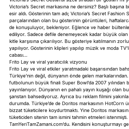
Victoria’s Secret markasına ne dersiniz? Başlı başına bi
esir aldı. Gösterinin tam adı; Victoria’s Secret Fashio
parçalarından olan bu gösterinin görüntüleri, haftala
de konuşuluyor, bekleniyor. Eğlence ve haber bültenler
ediliyor. Sadece defile denemeyecek kadar büyük olan bu 
kitle karşısına çıkarılıyor. Bu gösteriye katılmanın zo
yapılıyor. Gösterinin klipleri yapılıp müzik ve moda TV
cabası…
Frito Lay ve viral yaratıcılık vizyonu
Frito Lay ve viral etkiler yaratmadaki başarısından 
Türkiye’nin değil, dünyanın önde gelen markalarından.
futbolunun büyük finali Super Bowl’da 2007 yılından beri
yayınlanıyor. Dünyanın en pahalı yayın kuşağı olan bu 
şanstan bahsediyoruz. Ayrıca bu reklam filmini yakınla
durumda. Türkiye’de de Doritos markasının HotCorn ürü
bizzat tüketicilere koydurtmaktı. Yine Doritos markasını
tüketiciden sitenin tam ismini tahmin etmeleri istenmişti
TamYeriTamZamani.com’du. Kendisini konuşturmayı ger