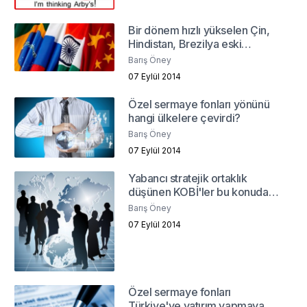
Bir dönem hızlı yükselen Çin,
Hindistan, Brezilya eski
cazibesini yitiriyor mu?
Barış Öney
07 Eylül 2014
Özel sermaye fonları yönünü
hangi ülkelere çevirdi?
Barış Öney
07 Eylül 2014
Yabancı stratejik ortaklık
düşünen KOBİ'ler bu konuda
nasıl yol alabilirler?
Barış Öney
07 Eylül 2014
Özel sermaye fonları
Türkiye'ye yatırım yapmaya