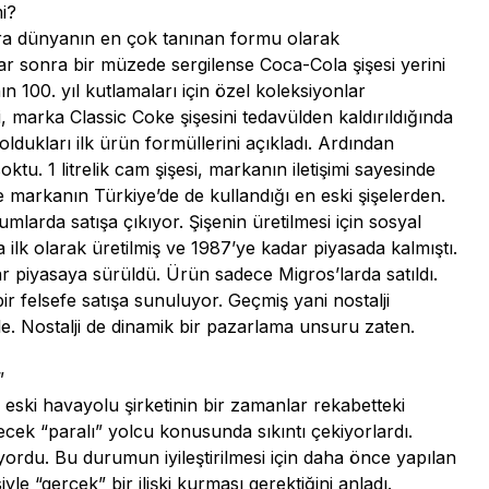
i?
ra dünyanın en çok tanınan formu olarak
llar sonra bir müzede sergilense Coca-Cola şişesi yerini
ın 100. yıl kutlamaları için özel koleksiyonlar
, marka Classic Coke şişesini tedavülden kaldırıldığında
ldukları ilk ürün formüllerini açıkladı. Ardından
ktu. 1 litrelik cam şişesi, markanın iletişimi sayesinde
e markanın Türkiye’de de kullandığı en eski şişelerden.
umlarda satışa çıkıyor. Şişenin üretilmesi için sosyal
 ilk olarak üretilmiş ve 1987’ye kadar piyasada kalmıştı.
r piyasaya sürüldü. Ürün sadece Migros’larda satıldı.
bir felsefe satışa sunuluyor. Geçmiş yani nostalji
e. Nostalji de dinamik bir pazarlama unsuru zaten.
”
 eski havayolu şirketinin bir zamanlar rekabetteki
ecek “paralı” yolcu konusunda sıkıntı çekiyorlardı.
yordu. Bu durumun iyileştirilmesi için daha önce yapılan
le “gerçek” bir ilişki kurması gerektiğini anladı.