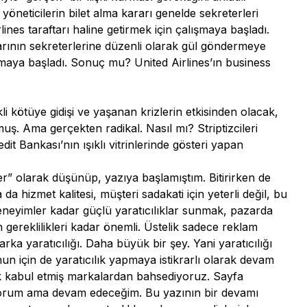
y yöneticilerin bilet alma kararı genelde sekreterleri
rlines taraftarı haline getirmek için çalışmaya başladı.
larının sekreterlerine düzenli olarak gül göndermeye
nmaya başladı. Sonuç mu? United Airlines’ın business
i kötüye gidişi ve yaşanan krizlerin etkisinden olacak,
muş. Ama gerçekten radikal. Nasıl mı? Striptizcileri
t Bankası’nın ışıklı vitrinlerinde gösteri yapan
rler” olarak düşünüp, yazıya başlamıştım. Bitirirken de
da hizmet kalitesi, müşteri sadakati için yeterli değil, bu
deneyimler kadar güçlü yaratıcılıklar sunmak, pazarda
 gereklilikleri kadar önemli. Üstelik sadece reklam
ka yaratıcılığı. Daha büyük bir şey. Yani yaratıcılığı
n için de yaratıcılık yapmaya istikrarlı olarak devam
rak kabul etmiş markalardan bahsediyoruz. Sayfa
diyorum ama devam edeceğim. Bu yazının bir devamı