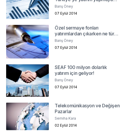
devam ediyor! Neden?
Barış Öney
07 Eylül 2014
Özel sermaye fonları
yatırımlardan çıkarken ne tür
sorunlarla karşılaşıyor?
Barış Öney
07 Eylül 2014
SEAF 100 milyon dolarlık
yatırım için geliyor!
Barış Öney
07 Eylül 2014
Telekomünikasyon ve Değişen
Pazarlar
Semiha Kara
02 Eylül 2014