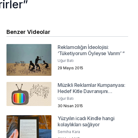
irler”
Benzer Videolar
Reklamcılığın İdeolojisi:
‘Tüketiyorum Öyleyse Varım’ “
Uğur Batı
29 Mayıs 2015
Müzikli Reklamlar Kumpanyası:
Hedef Kitle Davranışını
Etkileyen Bir Unsur Olarak
Uğur Batı
Markaların Müzikle İlişkisi
30 Nisan 2015
Yüzyılın icadı Kindle hangi
kolaylıkları sağlıyor
Semiha Kara