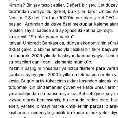
Kiminle? Bir şey tespit ettiler. Değerli bir şey. Üst düze
tarafından veriliyordu. Şirket, bu kişileri birer United Ai
Nasıl mı? Şirket, Fortune 1000’de yer alan şirket CEO’
başladı. Ardından da kişiye özel mektuplar kaleme alı
müşteri sayısı sadece altı ay içinde iki katına çıkmıştı.
Unicredit: “Striptiz yapan banka”
İtalyan Unicredit Bankası da, dünya ekonomisinin sürekl
dikkat çekici olabilme amacıyla radikal bir fikre başvur
kullanarak. 2009 yılında başlayan kampanyayla, Unicredi
striptizcileri canlı canlı izlemeniz mümkün.
Yazının başlığını “İnsanlar yalnızca fikirlere para veri
şunları söyleyeyim: 2000’li yıllarda tek başına üretim ya 
kesin. Bugün artık tüketicinin aklını başından alacak, 
tutunmak için bir zamanlar güven ve kalite unsurlarının
yaratıcılığından da bahsetmiyoruz. Bahsettiğimiz şey mar
vizyon olarak benimsemiş, bu konuda iradesi olan, bunu
eden, yaratıcı olmayı marka kimliklerinin parçası ola
kısıtlarımız nedeniyle şimdilik bu kadar örnek yeter 