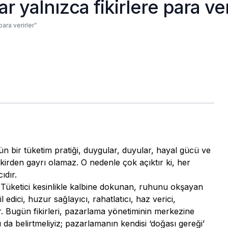
r yalnızca fikirlere para ver
para verirler”
n bir tüketim pratiği, duygular, duyular, hayal gücü ve
ikirden gayrı olamaz. O nedenle çok açıktır ki, her
ıdır.
 Tüketici kesinlikle kalbine dokunan, ruhunu okşayan
edici, huzur sağlayıcı, rahatlatıcı, haz verici,
r. Bugün fikirleri, pazarlama yönetiminin merkezine
 da belirtmeliyiz; pazarlamanın kendisi ‘doğası gereği’