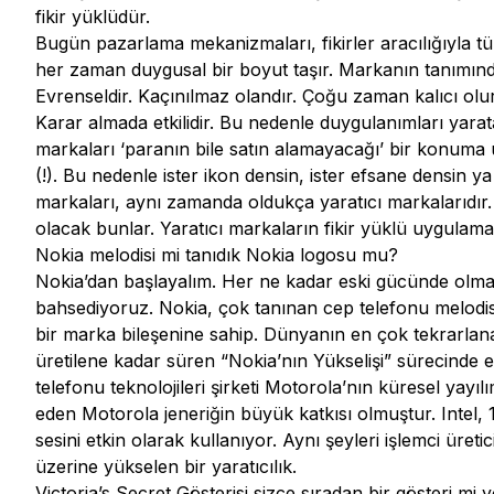
fikir yüklüdür.
Bugün pazarlama mekanizmaları, fikirler aracılığıyla t
her zaman duygusal bir boyut taşır. Markanın tanımında
Evrenseldir. Kaçınılmaz olandır. Çoğu zaman kalıcı olurla
Karar almada etkilidir. Bu nedenle duygulanımları yara
markaları ‘paranın bile satın alamayacağı’ bir konuma u
(!). Bu nedenle ister ikon densin, ister efsane densin 
markaları, aynı zamanda oldukça yaratıcı markalarıdır
olacak bunlar. Yaratıcı markaların fikir yüklü uygulam
Nokia melodisi mi tanıdık Nokia logosu mu?
Nokia’dan başlayalım. Her ne kadar eski gücünde olma
bahsediyoruz. Nokia, çok tanınan cep telefonu melodis
bir marka bileşenine sahip. Dünyanın en çok tekrarlana
üretilene kadar süren “Nokia’nın Yükselişi” sürecinde e
telefonu teknolojileri şirketi Motorola’nın küresel yay
eden Motorola jeneriğin büyük katkısı olmuştur. Intel, 
sesini etkin olarak kullanıyor. Aynı şeyleri işlemci üretic
üzerine yükselen bir yaratıcılık.
Victoria’s Secret Gösterisi sizce sıradan bir gösteri mi