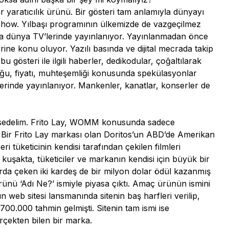
r yaratıcılık ürünü. Bir gösteri tam anlamıyla dünyayı
n Show. Yılbaşı programının ülkemizde de vazgeçilmez
rca dünya TV’lerinde yayınlanıyor. Yayınlanmadan önce
ine konu oluyor. Yazılı basında ve dijital mecrada takip
gösteri ile ilgili haberler, dedikodular, çoğaltılarak
rluğu, fiyatı, muhteşemliği konusunda spekülasyonlar
’lerinde yayınlanıyor. Mankenler, kanatlar, konserler de
bahsedelim. Frito Lay, WOMM konusunda sadece
 Bir Frito Lay markası olan Doritos’un ABD’de Amerikan
 tüketicinin kendisi tarafından çekilen filmleri
kuşakta, tüketiciler ve markanın kendisi için büyük bir
rda çeken iki kardeş de bir milyon dolar ödül kazanmış
nü ‘Adı Ne?’ ismiyle piyasa çıktı. Amaç ürünün ismini
n web sitesi lansmanında sitenin baş harfleri verilip,
. 700.000 tahmin gelmişti. Sitenin tam ismi ise
çekten bilen bir marka.