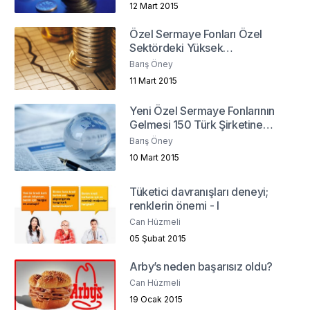
12 Mart 2015
Özel Sermaye Fonları Özel
Sektördeki Yüksek
Borçlanmaya Çözüm Olabilir
Barış Öney
Mi?
11 Mart 2015
Yeni Özel Sermaye Fonlarının
Gelmesi 150 Türk Şirketine
Bağlı
Barış Öney
10 Mart 2015
Tüketici davranışları deneyi;
renklerin önemi - I
Can Hüzmeli
05 Şubat 2015
Arby’s neden başarısız oldu?
Can Hüzmeli
19 Ocak 2015