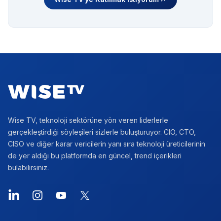
Footer
Wise TV, teknoloji sektörüne yön veren liderlerle
gerçekleştirdiği söyleşileri sizlerle buluşturuyor. CIO, CTO,
CISO ve diğer karar vericilerin yanı sıra teknoloji üreticilerinin
de yer aldığı bu platformda en güncel, trend içerikleri
bulabilirsiniz.
LinkedIn
Instagram
YouTube
X