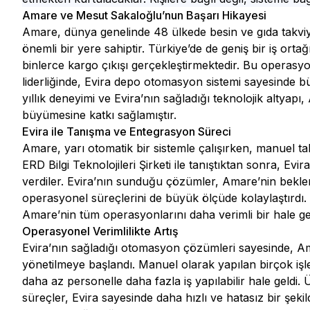
Amare ve Mesut Sakaloğlu’nun Başarı Hikayesi
Amare, dünya genelinde 48 ülkede besin ve gıda takviye
önemli bir yere sahiptir. Türkiye’de de geniş bir iş or
binlerce kargo çıkışı gerçekleştirmektedir. Bu opera
liderliğinde, Evira depo otomasyon sistemi sayesinde 
yıllık deneyimi ve Evira’nın sağladığı teknolojik altyapı
büyümesine katkı sağlamıştır.
Evira ile Tanışma ve Entegrasyon Süreci
Amare, yarı otomatik bir sistemle çalışırken, manuel tak
ERD Bilgi Teknolojileri Şirketi ile tanıştıktan sonra, 
verdiler. Evira’nın sunduğu çözümler, Amare’nin beklen
operasyonel süreçlerini de büyük ölçüde kolaylaştırdı. 
Amare’nin tüm operasyonlarını daha verimli bir hale get
Operasyonel Verimlilikte Artış
Evira’nın sağladığı otomasyon çözümleri sayesinde, Amar
yönetilmeye başlandı. Manuel olarak yapılan birçok işle
daha az personelle daha fazla iş yapılabilir hale geldi. 
süreçler, Evira sayesinde daha hızlı ve hatasız bir şekild