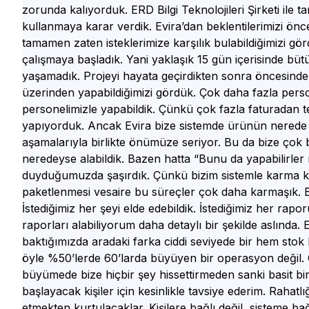
zorunda kalıyorduk. ERD Bilgi Teknolojileri Şirketi ile
kullanmaya karar verdik. Evira’dan beklentilerimizi önce
tamamen zaten isteklerimize karşılık bulabildiğimizi gö
çalışmaya başladık. Yani yaklaşık 15 gün içerisinde bütü
yaşamadık. Projeyi hayata geçirdikten sonra öncesinde
üzerinden yapabildiğimizi gördük. Çok daha fazla pers
personelimizle yapabildik. Çünkü çok fazla faturadan t
yapıyorduk. Ancak Evira bize sistemde ürünün nerede 
aşamalarıyla birlikte önümüze seriyor. Bu da bize çok b
neredeyse alabildik. Bazen hatta “Bunu da yapabilirler
duyduğumuzda şaşırdık. Çünkü bizim sistemle karma koli 
paketlenmesi vesaire bu süreçler çok daha karmaşık. Bu
İstediğimiz her şeyi elde edebildik. İstediğimiz her rapo
raporları alabiliyorum daha detaylı bir şekilde aslında
baktığımızda aradaki farka ciddi seviyede bir hem sto
öyle %50’lerde 60’larda büyüyen bir operasyon değil. 
büyümede bize hiçbir şey hissettirmeden sanki basit bi
başlayacak kişiler için kesinlikle tavsiye ederim. Rahatl
etmekten kurtulacaklar. Kişilere bağlı değil, sisteme ba