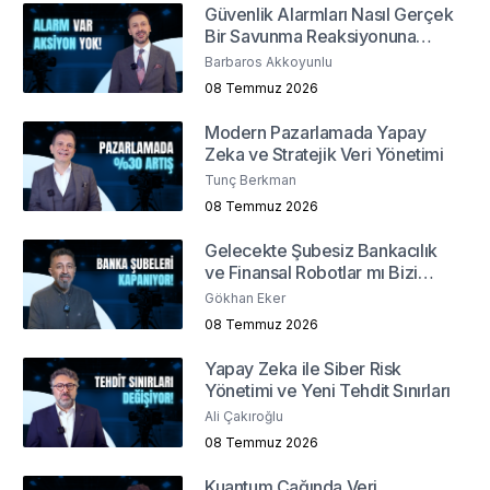
Güvenlik Alarmları Nasıl Gerçek
Bir Savunma Reaksiyonuna
Dönüşür ?
Barbaros Akkoyunlu
08 Temmuz 2026
Modern Pazarlamada Yapay
Zeka ve Stratejik Veri Yönetimi
Tunç Berkman
08 Temmuz 2026
Gelecekte Şubesiz Bankacılık
ve Finansal Robotlar mı Bizi
Bekliyor?
Gökhan Eker
08 Temmuz 2026
Yapay Zeka ile Siber Risk
Yönetimi ve Yeni Tehdit Sınırları
Ali Çakıroğlu
08 Temmuz 2026
Kuantum Çağında Veri