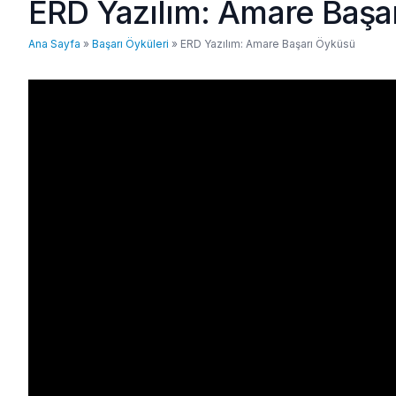
ERD Yazılım: Amare Başa
Ana Sayfa
»
Başarı Öyküleri
»
ERD Yazılım: Amare Başarı Öyküsü