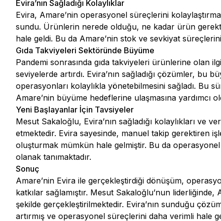
Evira’nın Sağladığı Kolaylıklar
Evira, Amare’nin operasyonel süreçlerini kolaylaştırm
sundu. Ürünlerin nerede olduğu, ne kadar ürün gerektiği 
hale geldi. Bu da Amare’nin stok ve sevkiyat süreçlerin
Gıda Takviyeleri Sektöründe Büyüme
Pandemi sonrasında gıda takviyeleri ürünlerine olan il
seviyelerde artırdı. Evira’nın sağladığı çözümler, bu
operasyonları kolaylıkla yönetebilmesini sağladı. Bu sür
Amare’nin büyüme hedeflerine ulaşmasına yardımcı ol
Yeni Başlayanlar İçin Tavsiyeler
Mesut Sakaloğlu, Evira’nın sağladığı kolaylıkları ve verim
etmektedir. Evira sayesinde, manuel takip gerektiren i
oluşturmak mümkün hale gelmiştir. Bu da operasyonel sü
olanak tanımaktadır.
Sonuç
Amare’nin Evira ile gerçekleştirdiği dönüşüm, operasyo
katkılar sağlamıştır. Mesut Sakaloğlu’nun liderliğinde, 
şekilde gerçekleştirilmektedir. Evira’nın sunduğu çözüm
artırmış ve operasyonel süreçlerini daha verimli hale ge