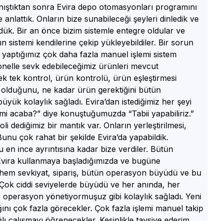
 tanıştıktan sonra Evira depo otomasyonları programını
 anlattık. Onların bize sunabileceği şeyleri dinledik ve
rdük. Bir an önce bizim sistemle entegre oldular ve
n sistemi kendilerine çekip yükleyebildiler. Bir sorun
 yaptığımız çok daha fazla manuel işlemi sistem
onelle sevk edebileceğimiz ürünleri mevcut
ek tek kontrol, ürün kontrolü, ürün eşleştirmesi
olduğunu, ne kadar ürün gerektiğini bütün
üyük kolaylık sağladı. Evira’dan istediğimiz her şeyi
 mi acaba?” diye konuştuğumuzda “Tabii yapabiliriz.”
dediğimiz bir mantık var. Onların yerleştirilmesi,
nu çok rahat bir şekilde Evira’da yapabildik.
ru en ince ayrıntısına kadar bize verdiler. Bütün
. Evira kullanmaya başladığımızda ve bugüne
k hem sevkiyat, sipariş, bütün operasyon büyüdü ve bu
Çok ciddi seviyelerde büyüdü ve her anında, her
r operasyon yönetiyormuşuz gibi kolaylık sağladı. Yeni
ığını çok fazla görecekler. Çok fazla işlemi manuel takip
ğlı çalışmayı öğrenecekler. Kesinlikle tavsiye ederim.