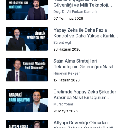
Güvenliği ve Milli Teknoloji
Geliştirme Stratejileri
Doç. Dr. Ali Furkan Kamanlı
07 Temmuz 2026
Yapay Zeka ile Daha Fazla
Kontrol ve Daha Yüksek Karlılık
Mümkün mü?
Bülent Açıl
26 Haziran 2026
Satın Alma Stratejileri
Teknolojinin Geleceğini Nasıl
Şekillendiriyor?
Hüseyin Pekşen
15 Haziran 2026
Üretimde Yapay Zeka Şirketler
Arasında Nasıl Bir Uçurum
Yaratacak?
Murat Yonar
25 Mayıs 2026
Altyapı Güvenliği Olmadan