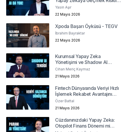
Yapay Zekaya Geçmek Riskli
mi?
Yasin Aşır
22 Mayıs 2026
Xpoda Başarı Öyküsü - TEGV
İbrahim Bayraktar
22 Mayıs 2026
Kurumsal Yapay Zeka
Yönetişimi ve Shadow AI
Riskleri
Cihan Meriç Kaymaz
21 Mayıs 2026
Fintech Dünyasında Veriyi Hızlı
İşlemek Rekabet Avantajını
Nasıl Belirler?
Özer Battal
21 Mayıs 2026
Cüzdanınızdaki Yapay Zeka:
Otopilot Finans Dönemi mi
Başlıyor ?