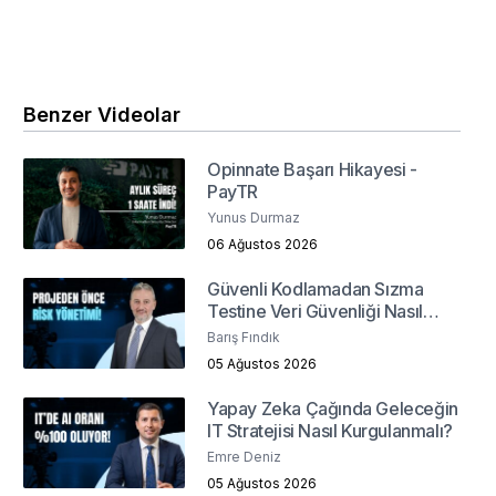
Benzer Videolar
Opinnate Başarı Hikayesi -
PayTR
Yunus Durmaz
06 Ağustos 2026
Güvenli Kodlamadan Sızma
Testine Veri Güvenliği Nasıl
Sağlanır?
Barış Fındık
05 Ağustos 2026
Yapay Zeka Çağında Geleceğin
IT Stratejisi Nasıl Kurgulanmalı?
Emre Deniz
05 Ağustos 2026