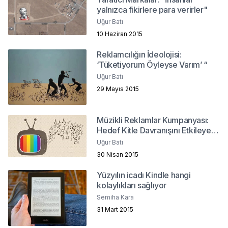
yalnızca fikirlere para verirler"
Uğur Batı
10 Haziran 2015
Reklamcılığın İdeolojisi:
‘Tüketiyorum Öyleyse Varım’ “
Uğur Batı
29 Mayıs 2015
Müzikli Reklamlar Kumpanyası:
Hedef Kitle Davranışını Etkileyen
Bir Unsur Olarak Markaların
Uğur Batı
Müzikle İlişkisi
30 Nisan 2015
Yüzyılın icadı Kindle hangi
kolaylıkları sağlıyor
Semiha Kara
31 Mart 2015