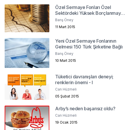
Özel Sermaye Fonları Özel
Sektördeki Yüksek Borçlanmaya
Çözüm Olabilir Mi?
Barış Öney
11 Mart 2015
Yeni Özel Sermaye Fonlarının
Gelmesi 150 Türk Şirketine Bağlı
Barış Öney
10 Mart 2015
Tüketici davranışları deneyi;
renklerin önemi - I
Can Hüzmeli
05 Şubat 2015
Arby’s neden başarısız oldu?
Can Hüzmeli
19 Ocak 2015