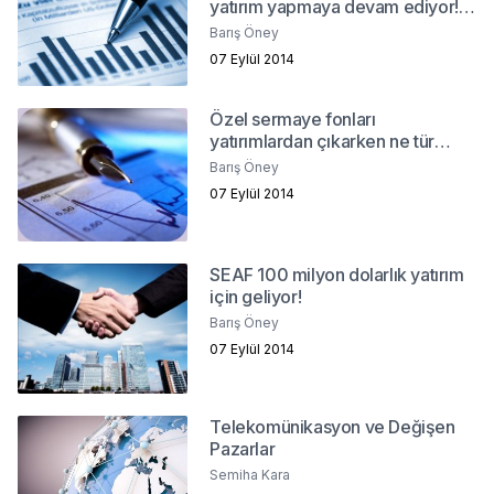
yatırım yapmaya devam ediyor!
Neden?
Barış Öney
07 Eylül 2014
Özel sermaye fonları
yatırımlardan çıkarken ne tür
sorunlarla karşılaşıyor?
Barış Öney
07 Eylül 2014
SEAF 100 milyon dolarlık yatırım
için geliyor!
Barış Öney
07 Eylül 2014
Telekomünikasyon ve Değişen
Pazarlar
Semiha Kara