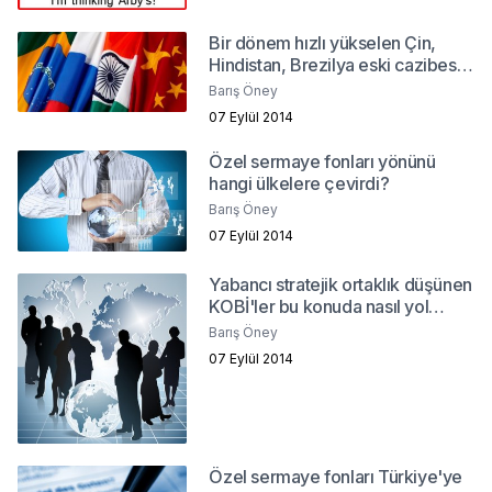
Bir dönem hızlı yükselen Çin,
Hindistan, Brezilya eski cazibesini
yitiriyor mu?
Barış Öney
07 Eylül 2014
Özel sermaye fonları yönünü
hangi ülkelere çevirdi?
Barış Öney
07 Eylül 2014
Yabancı stratejik ortaklık düşünen
KOBİ'ler bu konuda nasıl yol
alabilirler?
Barış Öney
07 Eylül 2014
Özel sermaye fonları Türkiye'ye