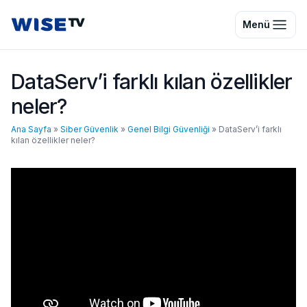
Wise TV
Menü
DataServ’i farklı kılan özellikler
neler?
Ana Sayfa
»
Siber Güvenlik
»
Genel Bilgi Güvenliği
»
DataServ’i farklı
kılan özellikler neler?