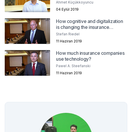
Ahmet Küçükkoyuncu
04 Eylül 2019
How cognitive and digitalization
is changing the insurance
industry?
Stefan Riedel
11 Haziran 2019
How much insurance companies
use technology?
Pawel A. Steefanski
11 Haziran 2019