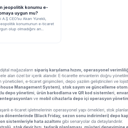
in jeopolitik konumu e-
yapmaya uygun mu?
i A.Ş CEO’su Akan Yürekli,
 jeopolitik konumunun e-ticaret
un olup olmadığını an...
dijital mağazaların
sipariş karşılama hızını, operasyonel verimlili
ele alan özel bir içerik alanıdır. E-ticarette envanterin doğru yönetil
ticileri, e-ticaret girişimcileri, depo yazılım geliştiricileri ve lojist
rehouse Management System)
,
stok sayım ve güncelleme otom
lu depo yönetimi
,
ürün barkodlama ve QR kod sistemleri
,
envan
entegrasyonları
ve
mobil cihazlarla depo içi operasyon yöneti
başarılı e-ticaret işletmelerinin operasyonel yapı örnekleri, stok pla
 dönemlerinde (Black Friday, sezon sonu indirimleri) depo ka
n sistemleriyle hata azaltımı
gibi senaryolar da detaylandırılır.
ntrolü
,
stok devir hızı
,
tedarik planlaması
,
müşteri deneyimine e