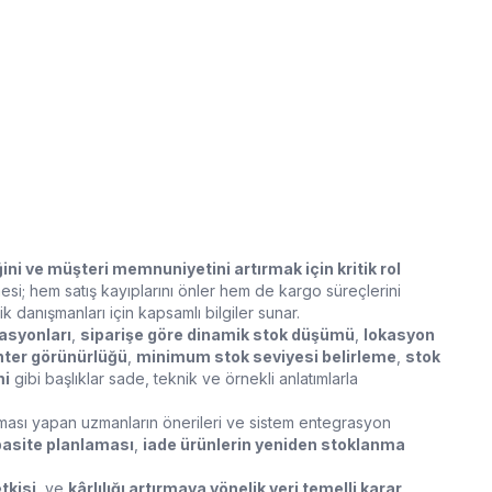
ğini ve müşteri memnuniyetini artırmak için kritik rol
mesi; hem satış kayıplarını önler hem de kargo süreçlerini
ik danışmanları için kapsamlı bilgiler sunar.
asyonları
,
siparişe göre dinamik stok düşümü
,
lokasyon
ter görünürlüğü
,
minimum stok seviyesi belirleme
,
stok
mi
gibi başlıklar sade, teknik ve örnekli anlatımlarla
nlaması yapan uzmanların önerileri ve sistem entegrasyon
pasite planlaması
,
iade ürünlerin yeniden stoklanma
tkisi
, ve
kârlılığı artırmaya yönelik veri temelli karar