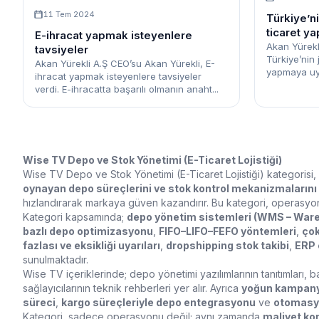
11 Tem 2024
Türkiye’n
ticaret 
E-ihracat yapmak isteyenlere
Akan Yürekl
tavsiyeler
Türkiye’nin
Akan Yürekli A.Ş CEO’su Akan Yürekli, E-
yapmaya uyg
ihracat yapmak isteyenlere tavsiyeler
verdi. E-ihracatta başarılı olmanın anaht...
Wise TV Depo ve Stok Yönetimi (E-Ticaret Lojistiği)
Wise TV Depo ve Stok Yönetimi (E-Ticaret Lojistiği) kategorisi, 
oynayan depo süreçlerini ve stok kontrol mekanizmalarını
hızlandırarak markaya güven kazandırır. Bu kategori, operasyon yöne
Kategori kapsamında;
depo yönetim sistemleri (WMS – Wa
bazlı depo optimizasyonu
,
FIFO–LIFO–FEFO yöntemleri
,
çok
fazlası ve eksikliği uyarıları
,
dropshipping stok takibi
,
ERP 
sunulmaktadır.
Wise TV içeriklerinde; depo yönetimi yazılımlarının tanıtımları, 
sağlayıcılarının teknik rehberleri yer alır. Ayrıca
yoğun kampanya
süreci
,
kargo süreçleriyle depo entegrasyonu
ve
otomasyo
Kategori, sadece operasyonu değil; aynı zamanda
maliyet ko