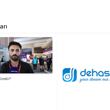
arı
Kimdir?