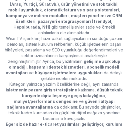
(Aras, Yurtiçi, Sürat vb.)
,
ürün yönetimi ve stok takibi
,
mobil uyumluluk
,
otomatik fatura ve sipariş sistemleri
,
kampanya ve indirim modülleri
,
müşteri yönetimi ve CRM
özellikleri
,
pazaryeri entegrasyonları (Trendyol,
Hepsiburada, N11)
gibi temel işlevler sade ve örnekli
anlatımlarla ele alınmaktadır.
Wise TV içerikleri; hazır paket sağlayıcılarının sunduğu çözüm
demoları, sistem kurulum rehberleri, küçük işletmelerin başarı
hikâyeleri, pazarlama ve SEO uyumluluğu değerlendirmeleri ve
sektör uzmanlarının karşılaştırmalı analizleriyle
zenginleştirilmiştir. Ayrıca, bu yazılımların
gelişime açık olup
olmadığı
,
kapsamlı destek hizmetleri
,
abonelik modeli
avantajları
ve
büyüyen işletmelere uygunlukları
da detaylı
şekilde incelenmektedir.
Kategori yalnızca yazılım özelliklerine değil, aynı zamanda
işletmenin pazara giriş stratejisine
katkısına,
düşük teknik
bariyerle dijitalleşmeye geçiş kolaylığına
,
maliyet/performans dengesine
ve
güvenli altyapı
sağlama avantajlarına
da odaklanır. Bu sayede girişimciler,
teknik kadro kurmadan da güçlü bir dijital mağaza yönetme
becerisine kavuşabilir.
Eğer siz de hazır e-ticaret yazılımları geliştiriyor, kurulum