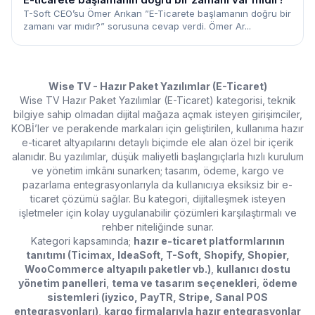
T-Soft CEO’su Ömer Arıkan ”E-Ticarete başlamanın doğru bir
zamanı var mıdır?” sorusuna cevap verdi. Ömer Ar...
Wise TV - Hazır Paket Yazılımlar (E-Ticaret)
Wise TV Hazır Paket Yazılımlar (E-Ticaret) kategorisi, teknik
bilgiye sahip olmadan dijital mağaza açmak isteyen girişimciler,
KOBİ’ler ve perakende markaları için geliştirilen, kullanıma hazır
e-ticaret altyapılarını detaylı biçimde ele alan özel bir içerik
alanıdır. Bu yazılımlar, düşük maliyetli başlangıçlarla hızlı kurulum
ve yönetim imkânı sunarken; tasarım, ödeme, kargo ve
pazarlama entegrasyonlarıyla da kullanıcıya eksiksiz bir e-
ticaret çözümü sağlar. Bu kategori, dijitalleşmek isteyen
işletmeler için kolay uygulanabilir çözümleri karşılaştırmalı ve
rehber niteliğinde sunar.
Kategori kapsamında;
hazır e-ticaret platformlarının
tanıtımı (Ticimax, IdeaSoft, T-Soft, Shopify, Shopier,
WooCommerce altyapılı paketler vb.)
,
kullanıcı dostu
yönetim panelleri
,
tema ve tasarım seçenekleri
,
ödeme
sistemleri (iyzico, PayTR, Stripe, Sanal POS
entegrasyonları)
,
kargo firmalarıyla hazır entegrasyonlar