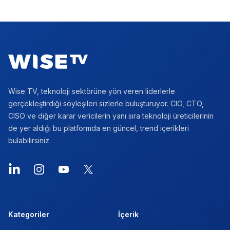
Footer
Wise TV, teknoloji sektörüne yön veren liderlerle
gerçekleştirdiği söyleşileri sizlerle buluşturuyor. CIO, CTO,
CISO ve diğer karar vericilerin yanı sıra teknoloji üreticilerinin
de yer aldığı bu platformda en güncel, trend içerikleri
bulabilirsiniz.
LinkedIn
Instagram
YouTube
X
Kategoriler
İçerik