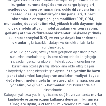
kurgular
,
kuruma özgü ödeme ve kargo işleyişleri
,
headless commerce mimarileri
,
çoklu dil ve para birimi
desteği
,
özelleştirilebilir yönetim panelleri
,
3. parti
sistemlerle entegre çalışan modüller (ERP, CRM,
muhasebe, depo yönetimi vb.)
,
yüksek trafik dayanımı için
ölçeklenebilir altyapı
,
mobil uygulama entegrasyonu
,
gelişmiş arama ve filtreleme sistemleri
,
kişiselleştirilmiş
kullanıcı deneyimi (UX)
, ve
veriye dayalı karar destek
ekranları
gibi başlıklar detaylı ve örnekli anlatımlarla
sunulmaktadır.
Wise TV içerikleri; özel yazılım geliştiren ajansların proje
sunumları, markaların geliştirme süreçlerinde karşılaştığı
ihtiyaçlar, geliştirici ekiplerin teknik çözüm önerileri ve
kurumların özelleştirilmiş altyapılarla elde ettiği başarı
hikâyeleriyle zenginleştirilmiştir. Ayrıca,
özel yazılım ile hazır
paket sistemleri karşılaştıran analizler
,
maliyet-fayda
değerlendirmeleri
,
geliştirme süreci planlaması
,
sürüm
yönetimi
, ve
güvenlik katmanları
gibi konular da ele
alınmaktadır.
Kategori yalnızca yazılım geliştirme değil; aynı zamanda
marka
kimliğiyle örtüşen özgün kullanıcı deneyimi
,
kurum içi
süreçlere uyum
,
API tabanlı mikroservis mimarileri
,