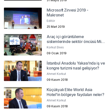
31 Mayıs 2019
Microsoft Zirvesi 2019 -
Makronet
Editör
25 Mart 2019
Araç içi görüntüleme
sistemlerinde sektör öncüsü Mio
Türkiye'ye iddialı bir giriş yaptı
Korkut Ekes
09 Ocak 2019
İstanbul Anadolu Yakası’nda iş ve
kongre turizmi nasıl gelişiyor?
Ahmet Korkut
09 Kasım 2018
Küçükyalı Elite World Asia
Hotel'in bölgeye faydaları neler?
Ahmet Korkut
09 Kasım 2018