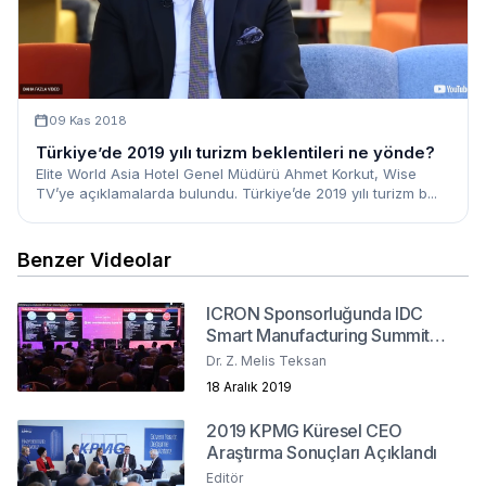
09 Kas 2018
Türkiye’de 2019 yılı turizm beklentileri ne yönde?
Elite World Asia Hotel Genel Müdürü Ahmet Korkut, Wise
TV’ye açıklamalarda bulundu. Türkiye’de 2019 yılı turizm b...
Benzer Videolar
ICRON Sponsorluğunda IDC
Smart Manufacturing Summit
2019
Dr. Z. Melis Teksan
18 Aralık 2019
2019 KPMG Küresel CEO
Araştırma Sonuçları Açıklandı
Editör