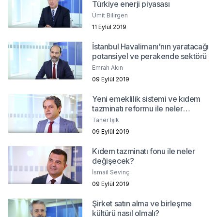
Türkiye enerji piyasası
Ümit Bilirgen
11 Eylül 2019
İstanbul Havalimanı'nın yaratacağı
potansiyel ve perakende sektörü
Emrah Akın
09 Eylül 2019
Yeni emeklilik sistemi ve kıdem
tazminatı reformu ile neler
değişecek?
Taner Işık
09 Eylül 2019
Kıdem tazminatı fonu ile neler
değişecek?
İsmail Sevinç
09 Eylül 2019
Şirket satın alma ve birleşme
kültürü nasıl olmalı?