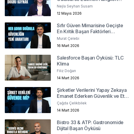
İçeride Kalmalı?
Nejla Seyhan Susam
12 Mayıs 2026
Sıfır Güven Mimarisine Geçişte
En Kritik Başarı Faktörleri
Nelerdir?
Murat Çelebi
16 Mart 2026
Salesforce Başarı Öyküsü: TLC
Klima
Filiz Doğan
14 Mart 2026
Şirketler Verilerini Yapay Zekaya
Emanet Ederken Güvenlik ve Etik
Sınırlarını Nasıl Belirler?
Çağda Çelikbilek
14 Mart 2026
Bistro 33 & ATP: Gastronomide
Dijital Başarı Öyküsü