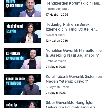
Tehditlerden Korumak İçin Hangi
Yöntemler İzlenmeli?
Ekrem Musaoğlu
17 Haziran 2026
Tedarikçi Risklerini Sürekli
İzlemek İçin Hangi Stratejiler
İzlenmeli?
Ayşim Niksarlı
12 Haziran 2026
Yönetilen Güvenlik Hizmetleri ile
İş Sürekliliği Nasıl Sağlanabilir?
Emre Çamalan
21 Mayıs 2026
Kural Tabanlı Güvenlik Sistemleri
Neden Yetersiz Kalıyor?
Süleyman Petek
21 Mayıs 2026
Siber Güvenlikte Hangi İşler
Outsource Edilmeli Hangileri