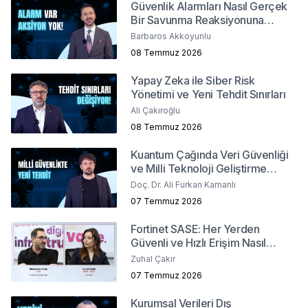
Güvenlik Alarmları Nasıl Gerçek
Bir Savunma Reaksiyonuna
Dönüşür ?
Barbaros Akkoyunlu
08 Temmuz 2026
Yapay Zeka ile Siber Risk
Yönetimi ve Yeni Tehdit Sınırları
Ali Çakıroğlu
08 Temmuz 2026
Kuantum Çağında Veri Güvenliği
ve Milli Teknoloji Geliştirme
Stratejileri
Doç. Dr. Ali Furkan Kamanlı
07 Temmuz 2026
Fortinet SASE: Her Yerden
Güvenli ve Hızlı Erişim Nasıl
Sağlanır?
Zuhal Çakır
07 Temmuz 2026
Kurumsal Verileri Dış