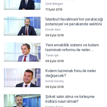
Ümit Bilirgen
11 Eylül 2019
İstanbul Havalimanı'nın yaratacağı
potansiyel ve perakende sektörü
Emrah Akın
09 Eylül 2019
Yeni emeklilik sistemi ve kıdem
tazminatı reformu ile neler
değişecek?
Taner Işık
09 Eylül 2019
Kıdem tazminatı fonu ile neler
değişecek?
İsmail Sevinç
09 Eylül 2019
Şirket satın alma ve birleşme
kültürü nasıl olmalı?
Serdar Turan