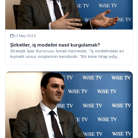
13 May 2013
Şirketler, iş modelini nasıl kurgulamalı?
Stratejik İşler Kurucusu İsmail Haznedar, ”İş modelindeki en
kıymetli unsur müşterinin kendisidir. “Biz kime hitap ediy...