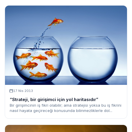
17 Nis 2013
“Strateji, bir girişimci için yol haritasıdır”
Bir girişimcinin iş fikri olabilir; ama stratejisi yoksa bu iş fikrini
nasıl hayata geçireceği konusunda bilinmezliklerle dol...