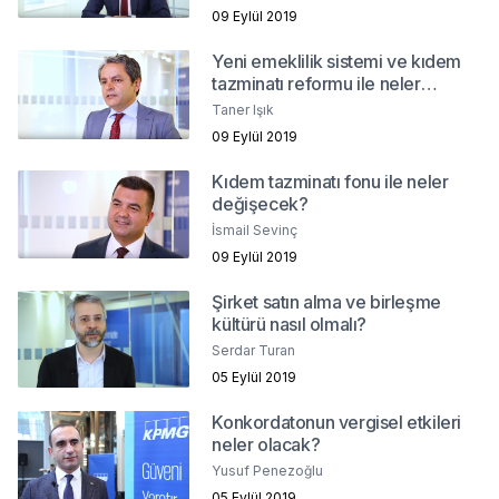
09 Eylül 2019
Yeni emeklilik sistemi ve kıdem
tazminatı reformu ile neler
değişecek?
Taner Işık
09 Eylül 2019
Kıdem tazminatı fonu ile neler
değişecek?
İsmail Sevinç
09 Eylül 2019
Şirket satın alma ve birleşme
kültürü nasıl olmalı?
Serdar Turan
05 Eylül 2019
Konkordatonun vergisel etkileri
neler olacak?
Yusuf Penezoğlu
05 Eylül 2019