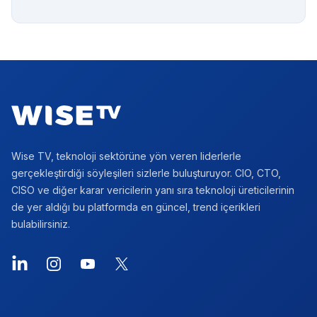
Footer
Wise TV, teknoloji sektörüne yön veren liderlerle
gerçekleştirdiği söyleşileri sizlerle buluşturuyor. CIO, CTO,
CISO ve diğer karar vericilerin yanı sıra teknoloji üreticilerinin
de yer aldığı bu platformda en güncel, trend içerikleri
bulabilirsiniz.
LinkedIn
Instagram
YouTube
X