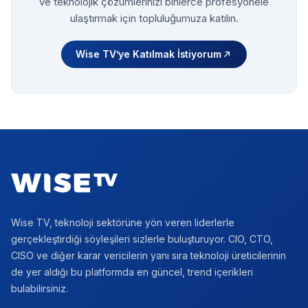
ve teknolojik çözümlerinizi binlerce profesyonele
ulaştırmak için topluluğumuza katılın.
Wise TV’ye Katılmak İstiyorum
Footer
Wise TV, teknoloji sektörüne yön veren liderlerle
gerçekleştirdiği söyleşileri sizlerle buluşturuyor. CIO, CTO,
CISO ve diğer karar vericilerin yanı sıra teknoloji üreticilerinin
de yer aldığı bu platformda en güncel, trend içerikleri
bulabilirsiniz.